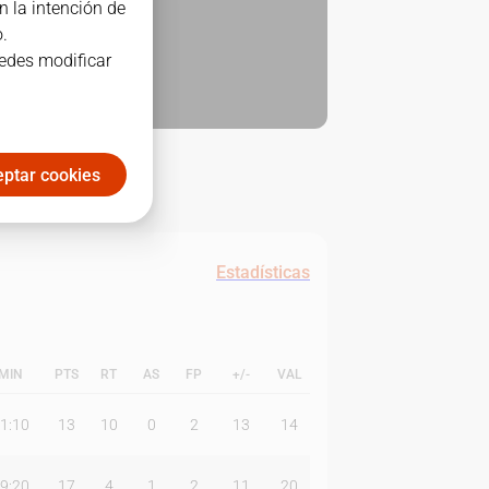
n la intención de
.
uedes modificar
ptar cookies
Estadísticas
MIN
PTS
RT
AS
FP
+/-
VAL
1:10
13
10
0
2
13
14
9:20
17
4
1
2
11
20