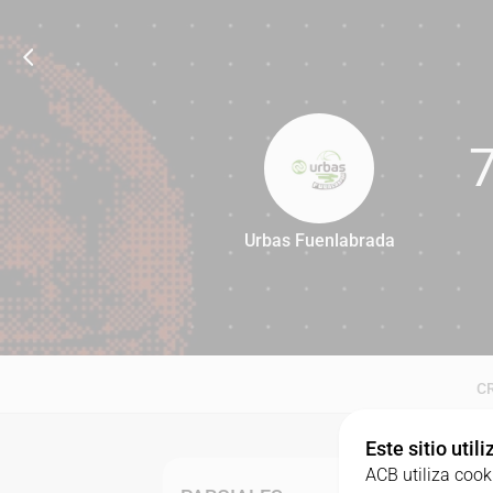
Urbas Fuenlabrada
73
C
Este sitio util
ACB utiliza cook