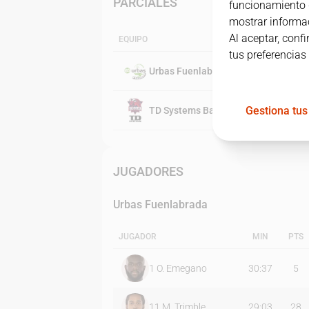
PARCIALES
funcionamiento d
mostrar informac
Al aceptar, conf
EQUIPO
tus preferencias
Urbas Fuenlabrada
Gestiona tus
TD Systems Baskonia
JUGADORES
Urbas Fuenlabrada
JUGADOR
MIN
PTS
1
O. Emegano
30:37
5
11
M. Trimble
29:03
28