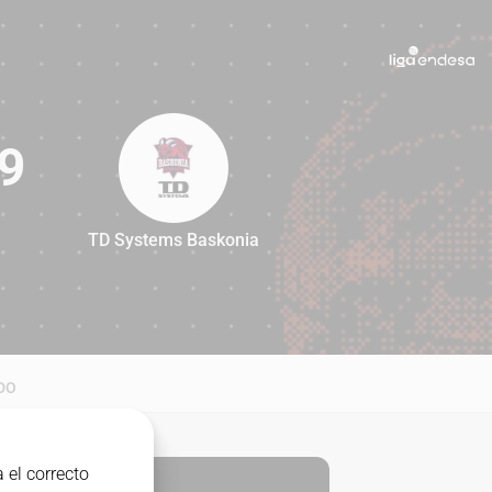
9
TD Systems Baskonia
89
DO
 el correcto