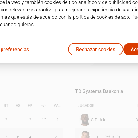
e la web y también cookies de tipo analítico y de publicidad co
ión relevante y atractiva para mejorar su experiencia de usuario
irmas que estás de acuerdo con la política de cookies de acb. P
1C
2C
3C
4C
 cuando quieras.
13
14
32
14
 preferencias
Rechazar cookies
Ace
23
18
27
21
TD Systems Baskonia
RT
AS
FP
+/-
VAL
JUGADOR
2
1
2
-12
-1
5
T. Jekiri
3
2
6
4
-13
23
31
R. Giedraitis
2