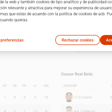
e la web y también cookies de tipo analítico y de publicidad co
ión relevante y atractiva para mejorar su experiencia de usuario
irmas que estás de acuerdo con la política de cookies de acb. P
1C
2C
3C
4C
 cuando quieras.
18
25
26
27
 preferencias
Rechazar cookies
Ace
26
25
19
32
Coosur Real Betis
RT
AS
FP
+/-
VAL
JUGADOR
1
9
3
5
13
11
S. Evans
3
4
0
1
-12
8
4
A. Cvetkovic
2