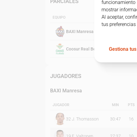
PARCIALES
funcionamiento d
mostrar informac
Al aceptar, conf
EQUIPO
tus preferencias
BAXI Manresa
Gestiona tus
Coosur Real Betis
JUGADORES
BAXI Manresa
JUGADOR
MIN
PTS
32
J. Thomasson
30:47
16
19
E. Valtonen
27:37
10