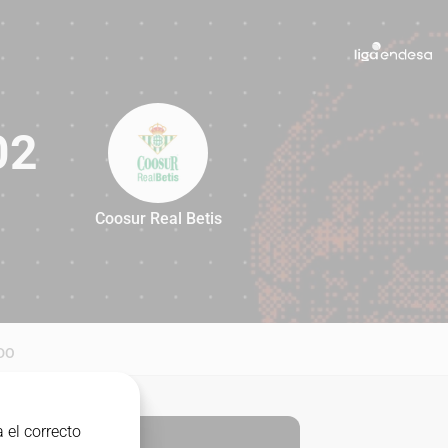
02
Coosur Real Betis
102
DO
 el correcto