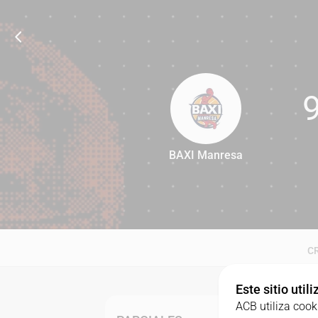
BAXI Manresa
96
C
Este sitio util
ACB utiliza cook