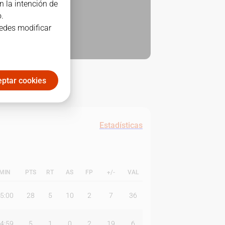
n la intención de
.
uedes modificar
ptar cookies
Estadísticas
MIN
PTS
RT
AS
FP
+/-
VAL
5:00
28
5
10
2
7
36
4:59
5
1
0
2
19
6