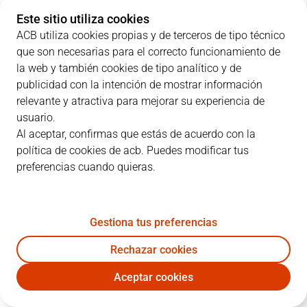
Este sitio utiliza cookies
ACB utiliza cookies propias y de terceros de tipo técnico
que son necesarias para el correcto funcionamiento de
PARCIALES
la web y también cookies de tipo analítico y de
publicidad con la intención de mostrar información
EQUIPO
1C
2C
3C
4C
relevante y atractiva para mejorar su experiencia de
usuario.
BAX
25
23
16
21
Al aceptar, confirmas que estás de acuerdo con la
política de cookies de acb. Puedes modificar tus
preferencias cuando quieras.
UNI
18
18
15
23
Gestiona tus preferencias
JUGADORES
Estadísticas
Rechazar cookies
BAX
UNI
Aceptar cookies
JUGADOR
PTS
RT
AS
VAL
J