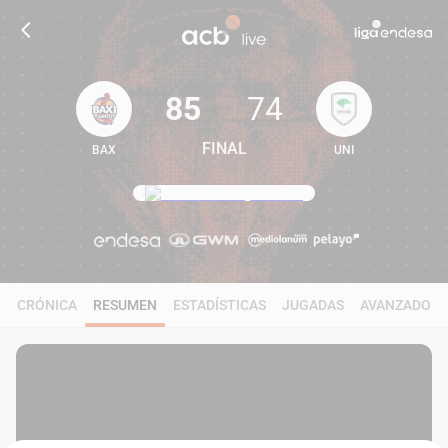
85
74
FINAL
BAX
UNI
85
74
CRÓNICA
RESUMEN
ESTADÍSTICAS
JUGADAS
AVANZADO