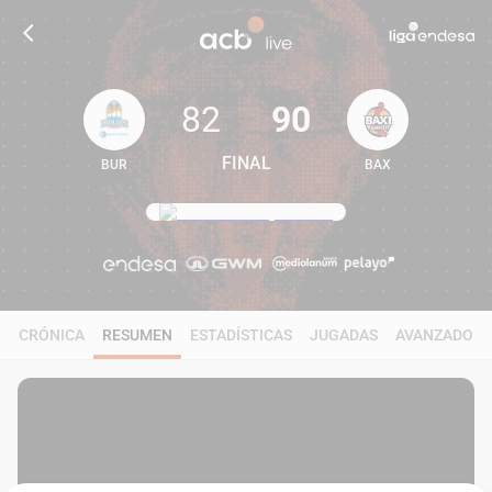
82
90
FINAL
BUR
BAX
82
90
CRÓNICA
RESUMEN
ESTADÍSTICAS
JUGADAS
AVANZADO