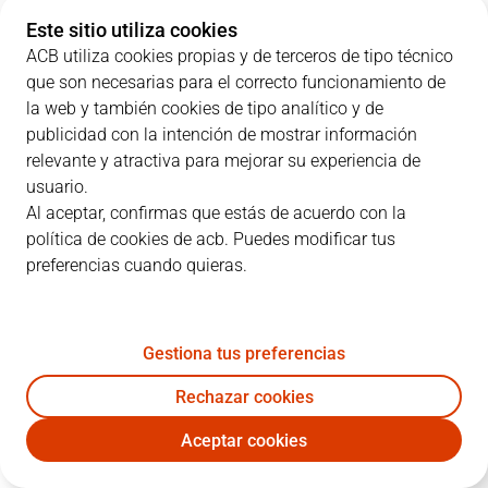
Este sitio utiliza cookies
ACB utiliza cookies propias y de terceros de tipo técnico
que son necesarias para el correcto funcionamiento de
PARCIALES
la web y también cookies de tipo analítico y de
publicidad con la intención de mostrar información
EQUIPO
1C
2C
3C
4C
relevante y atractiva para mejorar su experiencia de
usuario.
BUR
19
14
25
24
Al aceptar, confirmas que estás de acuerdo con la
política de cookies de acb. Puedes modificar tus
preferencias cuando quieras.
BAX
25
21
26
18
Gestiona tus preferencias
JUGADORES
Estadísticas
Rechazar cookies
BUR
BAX
Aceptar cookies
JUGADOR
PTS
RT
AS
VAL
J