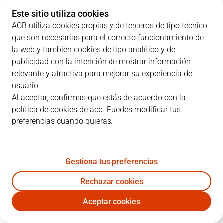
Este sitio utiliza cookies
ACB utiliza cookies propias y de terceros de tipo técnico
que son necesarias para el correcto funcionamiento de
PARCIALES
la web y también cookies de tipo analítico y de
publicidad con la intención de mostrar información
EQUIPO
1C
2C
3C
4C
relevante y atractiva para mejorar su experiencia de
usuario.
MBA
15
16
24
16
Al aceptar, confirmas que estás de acuerdo con la
política de cookies de acb. Puedes modificar tus
preferencias cuando quieras.
UCM
20
15
28
20
Gestiona tus preferencias
JUGADORES
Estadísticas
Rechazar cookies
MBA
UCM
Aceptar cookies
JUGADOR
PTS
RT
AS
VAL
J