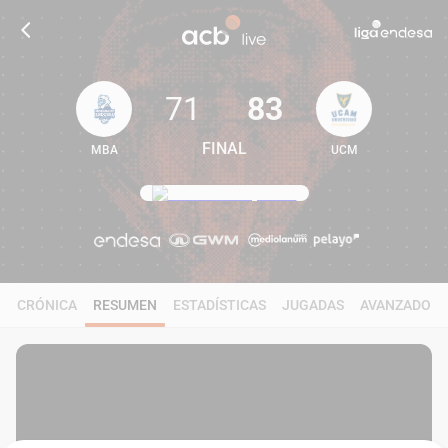
71
83
FINAL
MBA
UCM
71
83
CRÓNICA
RESUMEN
ESTADÍSTICAS
JUGADAS
AVANZADO