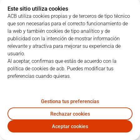
Este sitio utiliza cookies
ACB utiliza cookies propias y de terceros de tipo técnico
que son necesarias para el correcto funcionamiento de
PARCIALES
la web y también cookies de tipo analítico y de
publicidad con la intención de mostrar información
EQUIPO
1C
2C
3C
4C
relevante y atractiva para mejorar su experiencia de
usuario.
SBB
19
19
19
22
Al aceptar, confirmas que estás de acuerdo con la
política de cookies de acb. Puedes modificar tus
preferencias cuando quieras.
JOV
22
23
25
25
Gestiona tus preferencias
JUGADORES
Estadísticas
Rechazar cookies
SBB
JOV
Aceptar cookies
JUGADOR
PTS
RT
AS
VAL
J