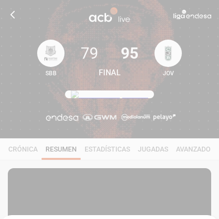
79
95
FINAL
SBB
JOV
79
95
CRÓNICA
RESUMEN
ESTADÍSTICAS
JUGADAS
AVANZADO