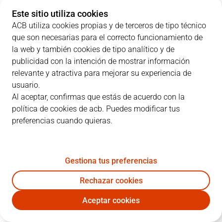
Este sitio utiliza cookies
ACB utiliza cookies propias y de terceros de tipo técnico
que son necesarias para el correcto funcionamiento de
PARCIALES
la web y también cookies de tipo analítico y de
publicidad con la intención de mostrar información
EQUIPO
1C
2C
3C
4C
relevante y atractiva para mejorar su experiencia de
usuario.
GIR
22
21
12
19
Al aceptar, confirmas que estás de acuerdo con la
política de cookies de acb. Puedes modificar tus
preferencias cuando quieras.
BAX
15
17
16
31
Gestiona tus preferencias
JUGADORES
Estadísticas
Rechazar cookies
GIR
BAX
Aceptar cookies
JUGADOR
PTS
RT
AS
VAL
J