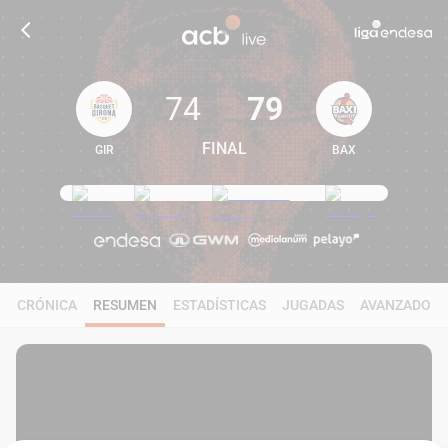
74
79
FINAL
GIR
BAX
74
79
CRÓNICA
RESUMEN
ESTADÍSTICAS
JUGADAS
AVANZADO