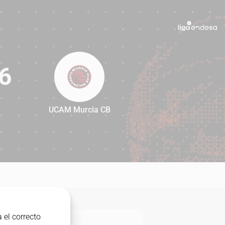
6
UCAM Murcia CB
96
 el correcto