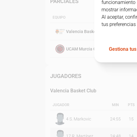
PARCIALES
funcionamiento d
mostrar informac
Al aceptar, conf
EQUIPO
tus preferencias
Valencia Basket Club
Gestiona tus
UCAM Murcia CB
JUGADORES
Valencia Basket Club
JUGADOR
MIN
PTS
4
S. Markovic
24:55
15
17
R. Martínez
24:48
14