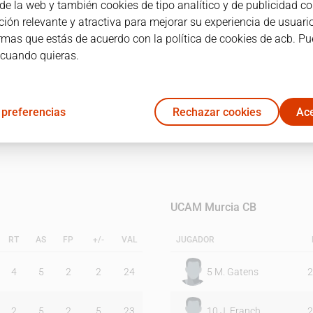
e la web y también cookies de tipo analítico y de publicidad co
ión relevante y atractiva para mejorar su experiencia de usuario
irmas que estás de acuerdo con la política de cookies de acb. P
1C
2C
 cuando quieras.
22
21
 preferencias
Rechazar cookies
Ace
15
20
UCAM Murcia CB
RT
AS
FP
+/-
VAL
JUGADOR
4
5
2
2
24
5
M. Gatens
2
2
5
2
5
23
10
J. Franch
2