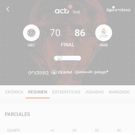
70
86
FINAL
GBC
RMB
70
86
CRÓNICA
RESUMEN
ESTADÍSTICAS
JUGADAS
AVANZADO
PARCIALES
EQUIPO
1C
2C
3C
4C