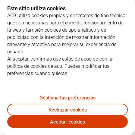
Este sitio utiliza cookies
GBC
21
20
12
17
ACB utiliza cookies propias y de terceros de tipo técnico
que son necesarias para el correcto funcionamiento de
RMB
25
16
25
20
la web y también cookies de tipo analítico y de
publicidad con la intención de mostrar información
relevante y atractiva para mejorar su experiencia de
usuario.
JUGADORES
Estadísticas
Al aceptar, confirmas que estás de acuerdo con la
política de cookies de acb. Puedes modificar tus
GBC
RMB
preferencias cuando quieras.
JUGADOR
PTS
RT
AS
VAL
J
Gestiona tus preferencias
1
J. Dee
11
2
1
1
Rechazar cookies
8
D. Radoncic
7
5
0
4
Aceptar cookies