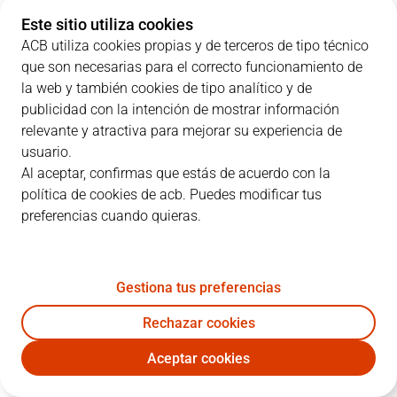
Este sitio utiliza cookies
ACB utiliza cookies propias y de terceros de tipo técnico
que son necesarias para el correcto funcionamiento de
PARCIALES
la web y también cookies de tipo analítico y de
publicidad con la intención de mostrar información
EQUIPO
1C
2C
3C
4C
relevante y atractiva para mejorar su experiencia de
usuario.
BKN
18
11
34
26
Al aceptar, confirmas que estás de acuerdo con la
política de cookies de acb. Puedes modificar tus
preferencias cuando quieras.
LLT
17
23
16
23
Gestiona tus preferencias
JUGADORES
Estadísticas
Rechazar cookies
BKN
LLT
Aceptar cookies
JUGADOR
PTS
RT
AS
VAL
J