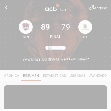
89
79
FINAL
BKN
LLT
89
79
CRÓNICA
RESUMEN
ESTADÍSTICAS
JUGADAS
AVANZADO