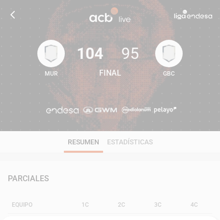
104
95
FINAL
MUR
GBC
104
95
RESUMEN
ESTADÍSTICAS
PARCIALES
EQUIPO
1C
2C
3C
4C