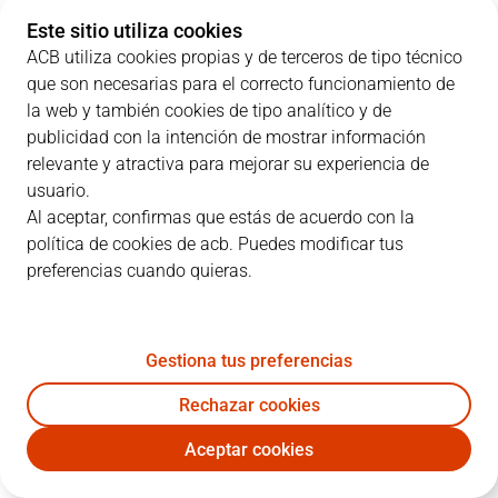
MUR
19
21
31
33
Este sitio utiliza cookies
ACB utiliza cookies propias y de terceros de tipo técnico
GBC
20
12
36
27
que son necesarias para el correcto funcionamiento de
la web y también cookies de tipo analítico y de
publicidad con la intención de mostrar información
relevante y atractiva para mejorar su experiencia de
JUGADORES
Estadísticas
usuario.
Al aceptar, confirmas que estás de acuerdo con la
política de cookies de acb. Puedes modificar tus
MUR
GBC
preferencias cuando quieras.
JUGADOR
PTS
RT
AS
VAL
J
Gestiona tus preferencias
5
T. Piñero
19
5
3
21
Rechazar cookies
13
C. Thomas
18
6
6
32
Aceptar cookies
7
C. Moss
10
6
0
16