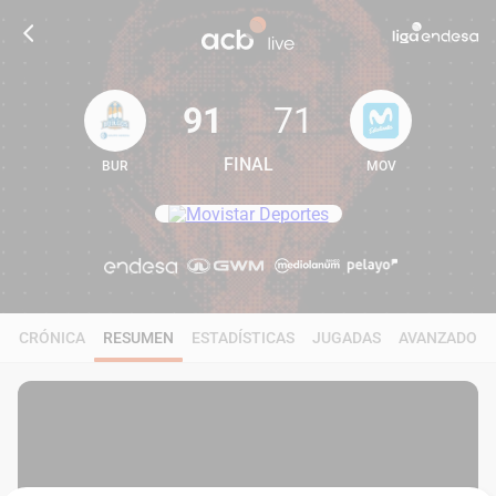
91
71
FINAL
BUR
MOV
91
71
CRÓNICA
RESUMEN
ESTADÍSTICAS
JUGADAS
AVANZADO