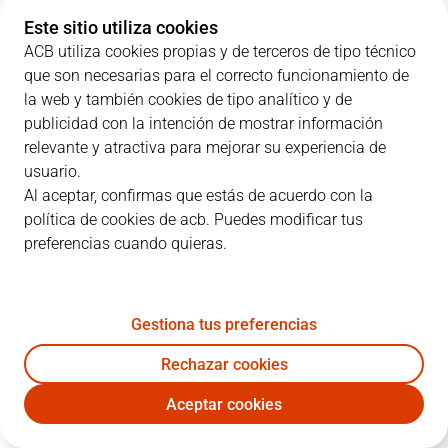
Este sitio utiliza cookies
ACB utiliza cookies propias y de terceros de tipo técnico
que son necesarias para el correcto funcionamiento de
PARCIALES
la web y también cookies de tipo analítico y de
publicidad con la intención de mostrar información
EQUIPO
1C
2C
3C
4C
relevante y atractiva para mejorar su experiencia de
usuario.
BUR
23
15
22
31
Al aceptar, confirmas que estás de acuerdo con la
política de cookies de acb. Puedes modificar tus
preferencias cuando quieras.
MOV
17
21
16
17
Gestiona tus preferencias
JUGADORES
Estadísticas
Rechazar cookies
BUR
MOV
Aceptar cookies
JUGADOR
PTS
RT
AS
VAL
J