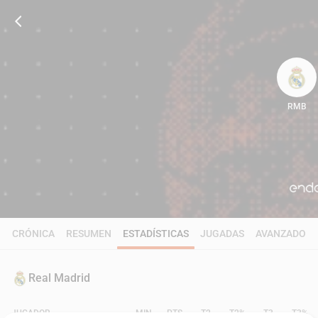
RMB
90
CRÓNICA
RESUMEN
ESTADÍSTICAS
JUGADAS
AVANZADO
Real Madrid
JUGADOR
MIN
PTS
T2
T2%
T3
T3%