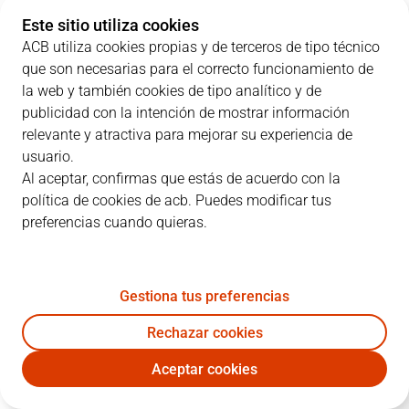
Este sitio utiliza cookies
0
T. Lyles
20:34
9
2
/
4
50%
1
/
3
33%
ACB utiliza cookies propias y de terceros de tipo técnico
que son necesarias para el correcto funcionamiento de
1
D. Kramer
06:19
0
0
/
0
0%
0
/
0
0%
la web y también cookies de tipo analítico y de
6
A. Abalde
14:41
3
0
/
1
0%
1
/
3
33%
publicidad con la intención de mostrar información
relevante y atractiva para mejorar su experiencia de
7
F. Campazzo
27:01
11
3
/
8
38%
1
/
5
20%
usuario.
Al aceptar, confirmas que estás de acuerdo con la
8
C. Okeke
18:56
3
1
/
3
33%
0
/
4
0%
política de cookies de acb. Puedes modificar tus
preferencias cuando quieras.
9
G. Procida
14:21
5
1
/
2
50%
1
/
1
100%
12
T. Maledon
20:57
6
2
/
7
29%
0
/
1
0%
Gestiona tus preferencias
16
U. Garuba
07:13
4
2
/
2
100%
0
/
0
0%
Rechazar cookies
22
W. Tavares
23:51
18
5
/
7
71%
0
/
0
0%
Aceptar cookies
RMB
LLT
23
S. Llull
16:22
8
1
/
2
50%
1
/
3
33%