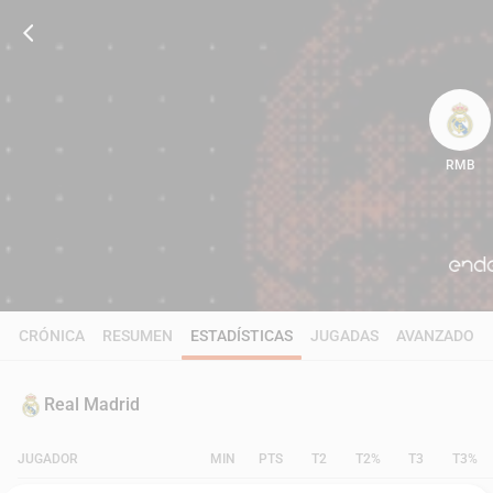
RMB
85
CRÓNICA
RESUMEN
ESTADÍSTICAS
JUGADAS
AVANZADO
Real Madrid
JUGADOR
MIN
PTS
T2
T2%
T3
T3%