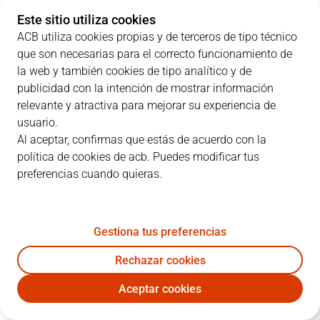
1
F. Causeur
17:28
11
3
/
4
75%
1
/
4
25%
Este sitio utiliza cookies
ACB utiliza cookies propias y de terceros de tipo técnico
6
A. Abalde
13:37
5
1
/
1
100%
1
/
4
25%
que son necesarias para el correcto funcionamiento de
7
F. Campazzo
00:00
0
0
/
0
0%
0
/
0
0%
la web y también cookies de tipo analítico y de
publicidad con la intención de mostrar información
11
M. Hezonja
23:01
21
5
/
7
71%
3
/
7
43%
relevante y atractiva para mejorar su experiencia de
usuario.
12
C. Alocén
07:35
1
0
/
1
0%
0
/
2
0%
Al aceptar, confirmas que estás de acuerdo con la
política de cookies de acb. Puedes modificar tus
13
S. Rodríguez
23:49
4
2
/
3
67%
0
/
2
0%
preferencias cuando quieras.
14
G. Deck
21:33
3
0
/
1
0%
1
/
4
25%
17
V. Poirier
17:18
2
1
/
6
17%
0
/
0
0%
Gestiona tus preferencias
22
W. Tavares
22:36
16
5
/
8
63%
0
/
0
0%
Rechazar cookies
Aceptar cookies
23
S. Llull
17:30
6
0
/
2
0%
2
/
6
33%
RMB
MBA