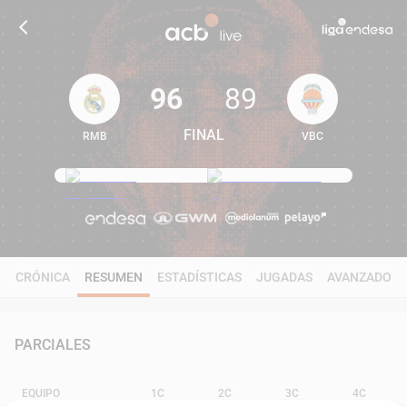
96
89
FINAL
RMB
VBC
96
89
CRÓNICA
RESUMEN
ESTADÍSTICAS
JUGADAS
AVANZADO
PARCIALES
EQUIPO
1C
2C
3C
4C