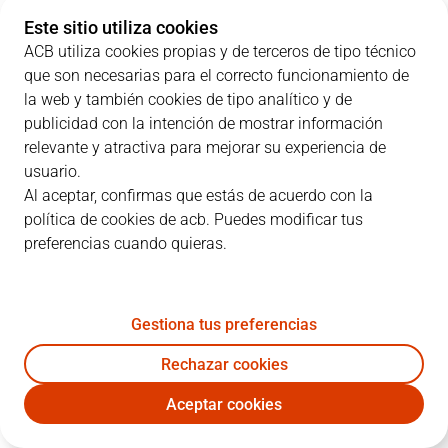
Este sitio utiliza cookies
RMB
27
19
28
22
ACB utiliza cookies propias y de terceros de tipo técnico
que son necesarias para el correcto funcionamiento de
VBC
20
24
19
26
la web y también cookies de tipo analítico y de
publicidad con la intención de mostrar información
relevante y atractiva para mejorar su experiencia de
usuario.
JUGADORES
Estadísticas
Al aceptar, confirmas que estás de acuerdo con la
política de cookies de acb. Puedes modificar tus
RMB
VBC
preferencias cuando quieras.
JUGADOR
PTS
RT
AS
VAL
J
Gestiona tus preferencias
30
E. Ndiaye
7
8
0
13
Rechazar cookies
7
F. Campazzo
10
1
3
11
Aceptar cookies