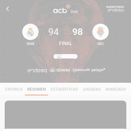
94
98
FINAL
RMB
VBC
94
98
CRÓNICA
RESUMEN
ESTADÍSTICAS
JUGADAS
AVANZADO