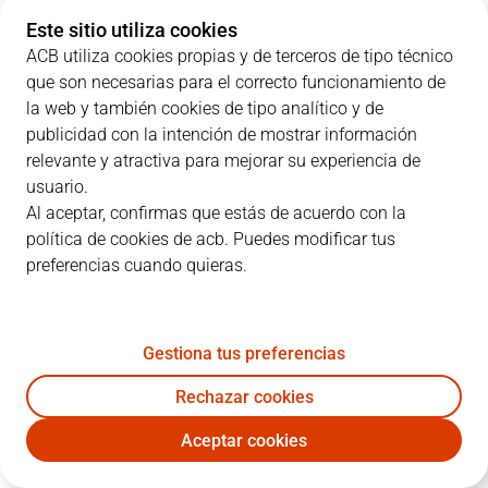
Este sitio utiliza cookies
ACB utiliza cookies propias y de terceros de tipo técnico
que son necesarias para el correcto funcionamiento de
PARCIALES
la web y también cookies de tipo analítico y de
publicidad con la intención de mostrar información
EQUIPO
1C
2C
3C
4C
relevante y atractiva para mejorar su experiencia de
usuario.
RMB
27
17
25
25
Al aceptar, confirmas que estás de acuerdo con la
política de cookies de acb. Puedes modificar tus
preferencias cuando quieras.
VBC
24
27
18
29
Gestiona tus preferencias
JUGADORES
Estadísticas
Rechazar cookies
RMB
VBC
Aceptar cookies
JUGADOR
PTS
RT
AS
VAL
J