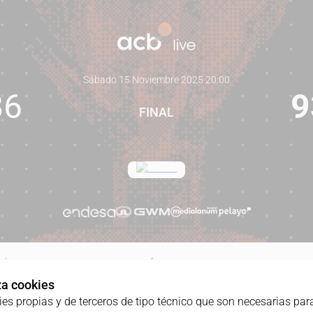
Sábado 15 Noviembre 2025
·
20:00
86
9
FINAL
RÓNICA
RESUMEN
ESTADÍSTICAS
JUGADAS
AVANZA
iza cookies
ies propias y de terceros de tipo técnico que son necesarias para
TODOS
1C
2C
3C
4C