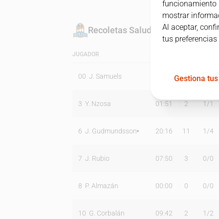
funcionamiento d
mostrar informac
Al aceptar, conf
Recoletas Salud San Pablo Burgo
tus preferencias
JUGADOR
MIN
PTS
T2
00
J. Samuels
06:48
2
0
/
1
Gestiona tus
3
Y. Nzosa
01:51
2
1
/
1
6
J. Gudmundsson
20:16
11
1
/
4
7
J. Rubio
07:50
3
0
/
0
8
P. Almazán
00:00
0
0
/
0
10
G. Corbalán
09:42
2
1
/
2