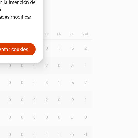
n la intención de
.
uedes modificar
C
TAP
TR
MAT
FP
FR
+/-
VAL
0
0
0
0
1
-5
2
ptar cookies
0
0
0
2
0
2
1
0
0
0
3
1
-5
7
0
0
0
2
0
-9
1
0
0
0
0
0
0
0
0
0
0
1
1
-6
-1