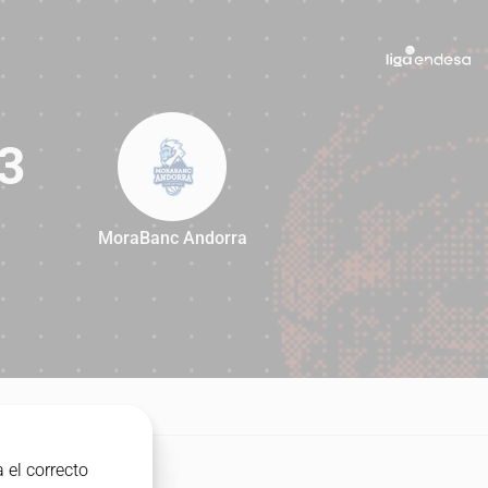
3
MoraBanc Andorra
93
DO
 el correcto