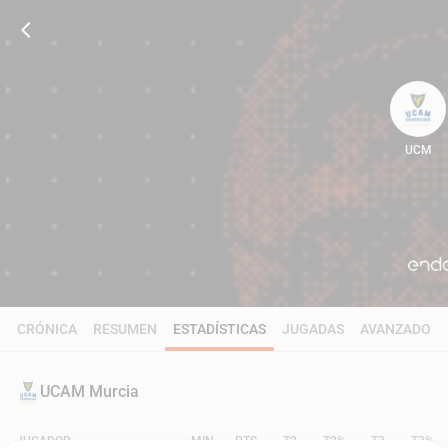
UCM
86
CRÓNICA
RESUMEN
ESTADÍSTICAS
JUGADAS
AVANZADO
UCAM Murcia
JUGADOR
MIN
PTS
T2
T2%
T3
T3%