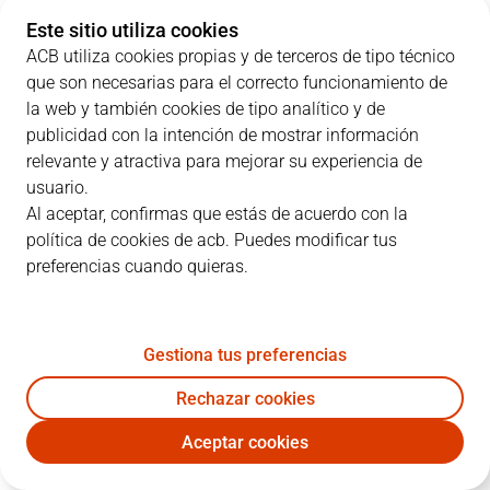
Este sitio utiliza cookies
0
D. Cacok
26:34
13
5
/
10
50%
0
/
0
0%
ACB utiliza cookies propias y de terceros de tipo técnico
que son necesarias para el correcto funcionamiento de
1
M. Forrest
12:21
10
0
/
1
0%
1
/
3
33%
la web y también cookies de tipo analítico y de
2
S. Raieste
14:10
0
0
/
0
0%
0
/
1
0%
publicidad con la intención de mostrar información
relevante y atractiva para mejorar su experiencia de
5
D. DeJulius
30:36
23
4
/
6
67%
4
/
7
57%
usuario.
Al aceptar, confirmas que estás de acuerdo con la
8
H. Sant-Roos
21:39
14
4
/
5
80%
1
/
2
50%
política de cookies de acb. Puedes modificar tus
preferencias cuando quieras.
12
J. Radebaugh
26:13
8
1
/
4
25%
2
/
4
50%
13
W. Falk
07:22
0
0
/
1
0%
0
/
0
0%
Gestiona tus preferencias
15
E. Cate
13:26
4
2
/
2
100%
0
/
0
0%
Rechazar cookies
21
M. Diagné
00:00
0
0
/
0
0%
0
/
0
0%
Aceptar cookies
UCM
LLT
30
K. Martin
15:36
6
3
/
4
75%
0
/
1
0%