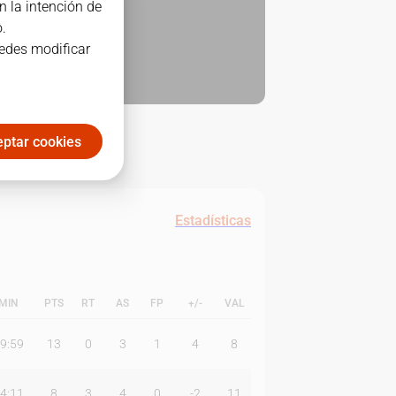
n la intención de
.
uedes modificar
ptar cookies
Estadísticas
MIN
PTS
RT
AS
FP
+/-
VAL
9:59
13
0
3
1
4
8
4:11
8
3
4
0
-2
11