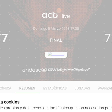
Domingo 5 Marzo 2023
·
17:30
77
7
FINAL
RÓNICA
RESUMEN
ESTADÍSTICAS
JUGADAS
AVANZA
iza cookies
ies propias y de terceros de tipo técnico que son necesarias para