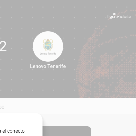
2
Lenovo Tenerife
72
DO
 el correcto