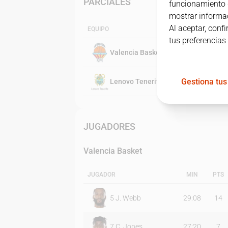
PARCIALES
funcionamiento d
mostrar informac
Al aceptar, conf
EQUIPO
tus preferencias
Valencia Basket
Gestiona tus
Lenovo Tenerife
JUGADORES
Valencia Basket
JUGADOR
MIN
PTS
5
J. Webb
29:08
14
7
C. Jones
27:20
7