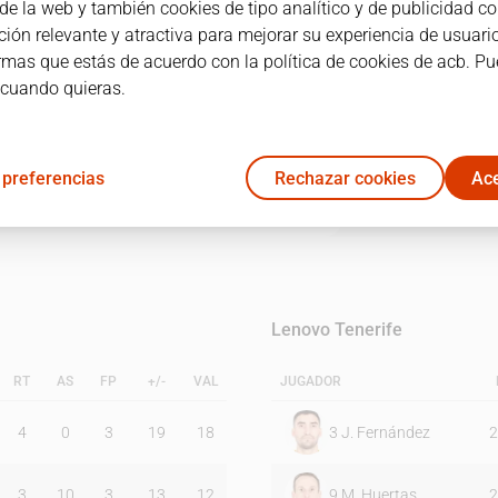
e la web y también cookies de tipo analítico y de publicidad co
ión relevante y atractiva para mejorar su experiencia de usuario
irmas que estás de acuerdo con la política de cookies de acb. P
1C
2C
3C
4C
 cuando quieras.
19
16
22
20
 preferencias
Rechazar cookies
Ace
24
20
8
20
Lenovo Tenerife
RT
AS
FP
+/-
VAL
JUGADOR
4
0
3
19
18
3
J. Fernández
2
3
10
3
13
12
9
M. Huertas
2